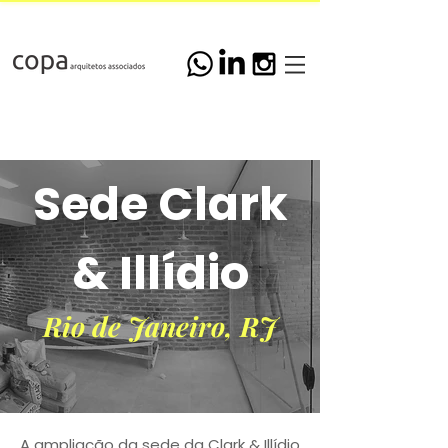
Sede Clark
& Illídio
Rio de Janeiro, RJ
A ampliação da sede da Clark & Illídio